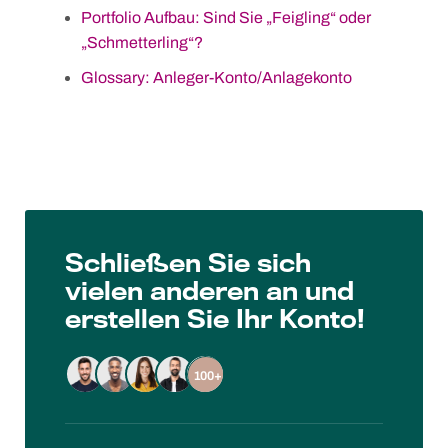
Skip
Portfolio Aufbau: Sind Sie „Feigling“ oder
to
„Schmetterling“?
content
Glossary: Anleger-Konto/Anlagekonto
Schließen Sie sich
vielen anderen an und
erstellen Sie Ihr Konto!
100+