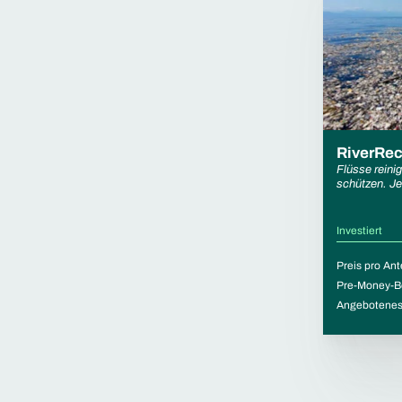
RiverRec
Flüsse reini
schützen. Jet
Investiert
Preis pro Ant
Pre-Money-B
Angebotenes 