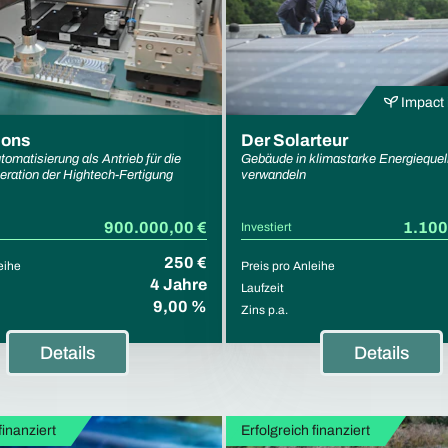
Impact 
ions
Der Solarteur
tomatisierung als Antrieb für die
Gebäude in klimastarke Energiequel
ration der Hightech-Fertigung
verwandeln
900.000,00 €
1.100
Investiert
250 €
eihe
Preis pro Anleihe
4 Jahre
Laufzeit
9,00 %
Zins p.a.
Details
Details
finanziert
Erfolgreich finanziert