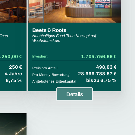
Beets & Roots
ffnen
Nachhaltiges Food-Tech-Konzept auf
Wachstumskurs
.250,00 €
1.704.756,69 €
Investiert
250 €
498,03 €
Preis pro Anteil
4 Jahre
28.999.788,87 €
Pre-Money-Bewertung
8,75 %
bis zu 6,75 %
Angebotenes Eigenkapital
Details