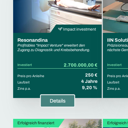
Impact investment
Resonandina
IIN Solut
Profitables "Impact Venture" erweitert den
Präzisionsau
Zugang zu Diagnostik und Krebsbehandlung.
nächste Gene
2.700.000,00 €
Investiert
Investiert
250 €
Preis pro Anleihe
Preis pro Anl
4 Jahre
Laufzeit
Laufzeit
9,20 %
Zins p.a.
Zins p.a.
Details
Erfolgreich finanziert
Erfolgreich 