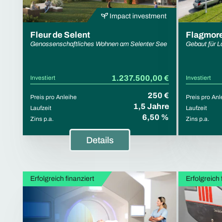
Impact investment
Fleur de Selent
Flagmor
Genossenschaftliches Wohnen am Selenter See
Gebaut für La
1.237.500,00 €
Investiert
Investiert
250 €
Preis pro Anleihe
Preis pro Anl
1,5 Jahre
Laufzeit
Laufzeit
6,50 %
Zins p.a.
Zins p.a.
Details
Erfolgreich finanziert
Erfolgreich 