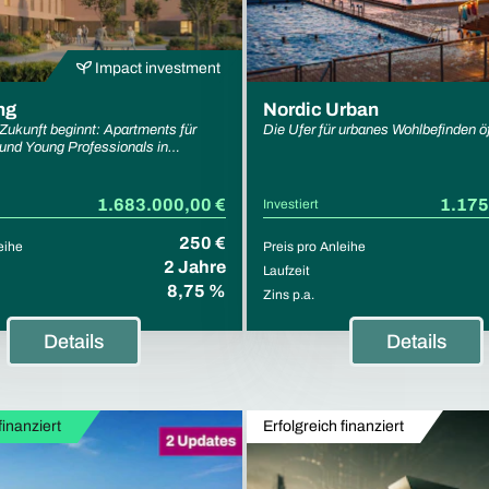
Impact investment
ng
Nordic Urban
ukunft beginnt: Apartments für
Die Ufer für urbanes Wohlbefinden ö
und Young Professionals in
g.
1.683.000,00 €
1.175
Investiert
250 €
eihe
Preis pro Anleihe
2 Jahre
Laufzeit
8,75 %
Zins p.a.
Details
Details
finanziert
Erfolgreich finanziert