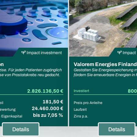
Impact investment
Impact 
on
Valorem Energies Finland
zise. Für jeden Patienten zugänglich
Gestalten Sie Energiespeicherung m
se von Prostatakrebs neu gedacht.
fördern Sie erneuerbare Energien in 
2.826.136,50 €
800
Investiert
181,50 €
eil
Preis pro Anleihe
24.460.000 €
ewertung
Laufzeit
bis zu 7,05 %
Eigenkapital
Zins p.a.
Details
Details