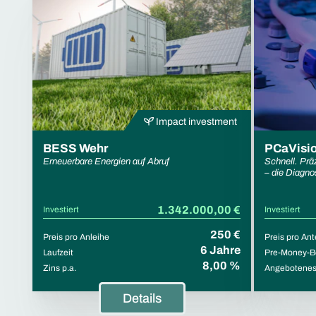
Impact investment
BESS Wehr
PCaVisi
Erneuerbare Energien auf Abruf
Schnell. Prä
– die Diagno
1.342.000,00 €
Investiert
Investiert
250 €
Preis pro Anleihe
Preis pro Ant
6 Jahre
Laufzeit
Pre-Money-B
8,00 %
Zins p.a.
Angebotenes 
Details