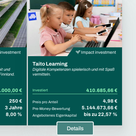
investment
Impact investment
Taito Learning
it und
Digitale Kompetenzen spielerisch und mit Spaß
Finnland.
vermitteln.
.000,00 €
410.685,66 €
Investiert
250 €
4,98 €
Preis pro Anteil
3 Jahre
5.144.673,66 €
Pre-Money-Bewertung
8,00 %
bis zu 22,57 %
Angebotenes Eigenkapital
Details