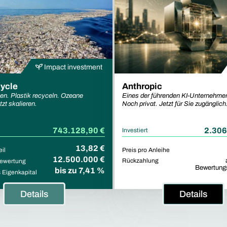
Impact investment
ycle
Anthropic
gen. Plastik recyceln. Ozeane
Eines der führenden KI-Unternehmen
zt skalieren.
Noch privat. Jetzt für Sie zugänglich
743.128,90 €
2.306
Investiert
13,82 €
eil
Preis pro Anleihe
12.500.000 €
Rückzahlung
ewertung
Bewertung
bis zu 7,41 %
Eigenkapital
Details
Details