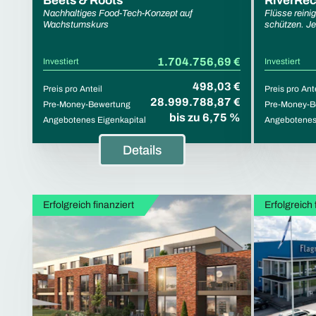
Beets & Roots
RiverRec
Nachhaltiges Food-Tech-Konzept auf
Flüsse reini
Wachstumskurs
schützen. Jet
1.704.756,69 €
Investiert
Investiert
498,03 €
Preis pro Anteil
Preis pro Ant
28.999.788,87 €
Pre-Money-Bewertung
Pre-Money-B
bis zu 6,75 %
Angebotenes Eigenkapital
Angebotenes 
Details
Erfolgreich finanziert
Erfolgreich 