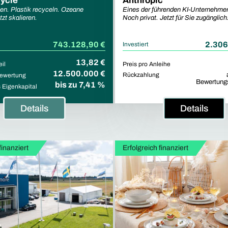
ycle
Anthropic
gen. Plastik recyceln. Ozeane
Eines der führenden KI-Unternehmen
zt skalieren.
Noch privat. Jetzt für Sie zugänglich
743.128,90 €
2.306
Investiert
13,82 €
eil
Preis pro Anleihe
12.500.000 €
Rückzahlung
ewertung
Bewertung
bis zu 7,41 %
Eigenkapital
Details
Details
finanziert
Erfolgreich finanziert