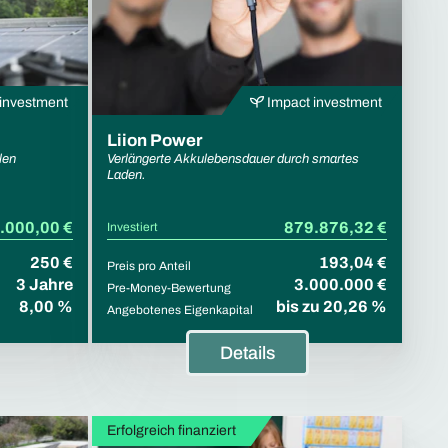
investment
Impact investment
Liion Power
len
Verlängerte Akkulebensdauer durch smartes
Laden.
.000,00 €
879.876,32 €
Investiert
250 €
193,04 €
Preis pro Anteil
3 Jahre
3.000.000 €
Pre-Money-Bewertung
8,00 %
bis zu 20,26 %
Angebotenes Eigenkapital
Details
Erfolgreich finanziert