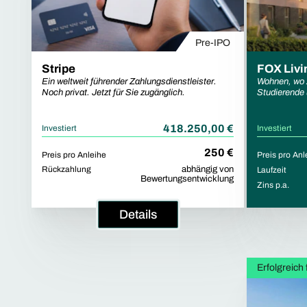
Pre-IPO
Stripe
FOX Livi
Ein weltweit führender Zahlungsdienstleister.
Wohnen, wo Z
Noch privat. Jetzt für Sie zugänglich.
Studierende 
Braunschwei
418.250,00 €
Investiert
Investiert
250 €
Preis pro Anleihe
Preis pro Anl
Rückzahlung
abhängig von
Laufzeit
Bewertungsentwicklung
Zins p.a.
Details
Erfolgreich 