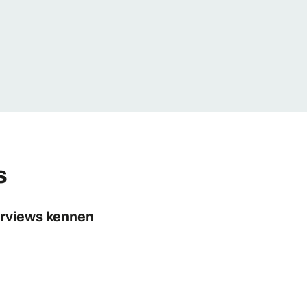
s
erviews kennen