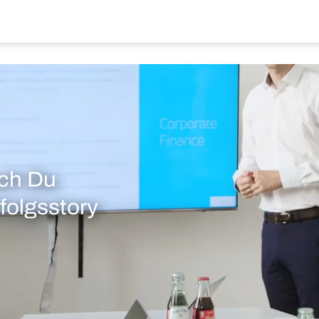
ch Du
rfolgsstory