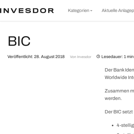
S
Kategorien
Aktuelle Anlagep
t
c
Markt & Unternehmen
BIC
Rund um Invesdor
Wissen
Veröffentlicht: 28. August 2018
Lesedauer: 1 min
Von
Invesdor
Nachhaltigkeit
Der Bank Ident
Alle Artikel
Worldwide In
Zusammen mit 
werden.
Der BIC setzt
4-stell