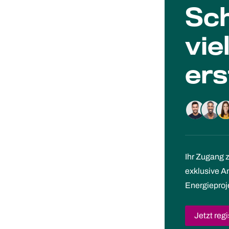
Sch
vie
ers
Ihr Zugang 
exklusive 
Energieproj
Jetzt regi