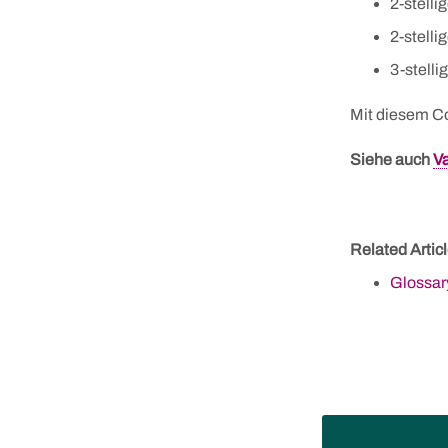
2-stelli
2-stelli
3-stelli
Mit diesem Co
Siehe auch
Va
Related Articl
Glossary
Skip
to
content