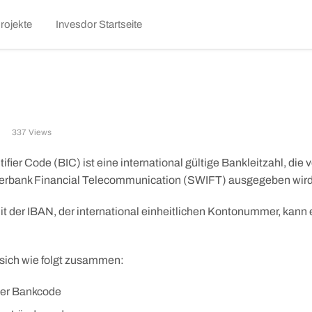
kip
rojekte
Invesdor Startseite
o
ontent
337 Views
ifier Code (BIC) ist eine international gültige Bankleitzahl, die v
terbank Financial Telecommunication (SWIFT) ausgegeben wird
der IBAN, der international einheitlichen Kontonummer, kann ei
 sich wie folgt zusammen:
iger Bankcode