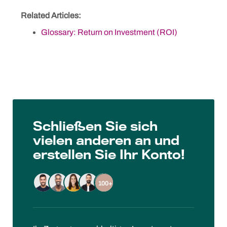
Skip
Related Articles:
to
content
Glossary: Return on Investment (ROI)
Schließen Sie sich
vielen anderen an und
erstellen Sie Ihr Konto!
100+