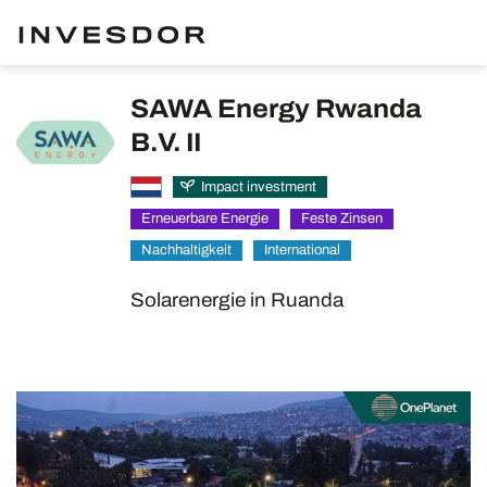
SAWA Energy Rwanda
B.V. II
Impact investment
Erneuerbare Energie
Feste Zinsen
Nachhaltigkeit
International
Solarenergie in Ruanda