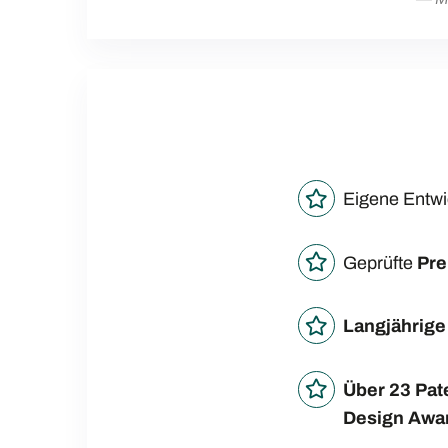
Eigene Entw
Geprüfte
Pre
Langjährige
Über 23 Pa
Design Awa