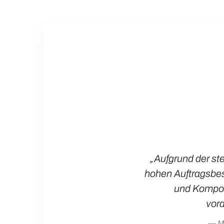
„Aufgrund der st
hohen Auftragsbes
und Kompon
vor
M