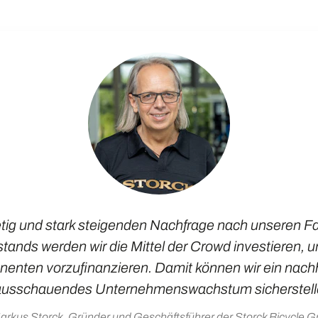
etig und stark steigenden Nachfrage nach unseren F
tands werden wir die Mittel der Crowd investieren, 
enten vorzufinanzieren. Damit können wir ein nachh
ausschauendes Unternehmenswachstum sicherstell
arkus Storck, Gründer und Geschäftsführer der Storck Bicycle