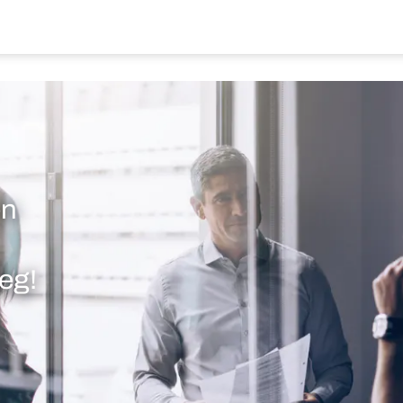
en
eg!