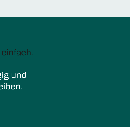
 einfach.
ig und
leiben.