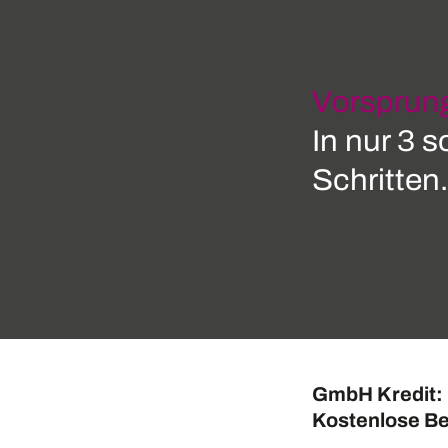
Vorsprung
In nur 3 
Schritten.
GmbH Kredit:
Kostenlose Be