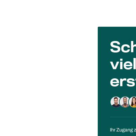
Sch
vie
ers
Ihr Zugang 