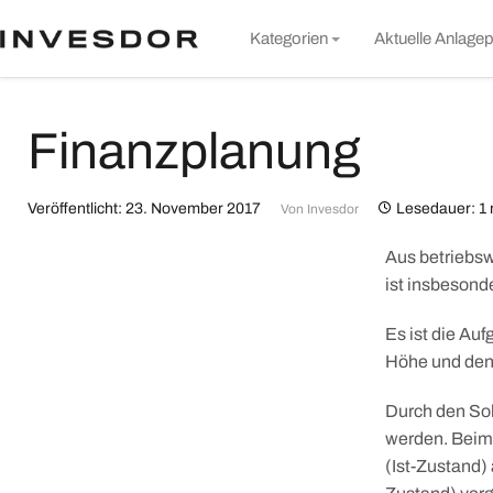
S
Kategorien
Aktuelle Anlagep
t
c
Markt & Unternehmen
Finanzplanung
Rund um Invesdor
Wissen
Veröffentlicht: 23. November 2017
Lesedauer: 1 
Von
Invesdor
Nachhaltigkeit
Aus betriebsw
Alle Artikel
ist insbesonde
Es ist die Auf
Höhe und den
Durch den Sol
werden. Beim 
(Ist-Zustand) 