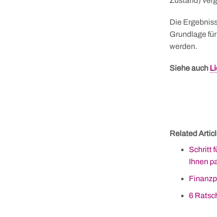
Zustand) verg
Die Ergebniss
Grundlage fü
werden.
Siehe auch
Li
Related Articl
Schritt 
Ihnen p
Finanzp
Skip
to
6 Ratsc
content