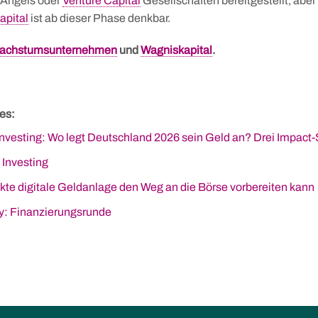
 Angels oder
Venture Capital
Gesellschaften bereitgestellt, aber
apital
ist ab dieser Phase denkbar.
achstumsunternehmen
und
Wagniskapital
.
es:
Investing: Wo legt Deutschland 2026 sein Geld an? Drei Impact
 Investing
ekte digitale Geldanlage den Weg an die Börse vorbereiten kann
y: Finanzierungsrunde