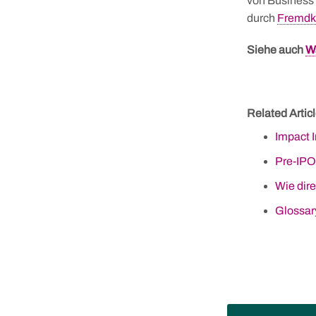
von Business
durch
Fremdk
Siehe auch
W
Related Articl
Impact 
Pre-IPO
Wie dir
Glossar
Skip
to
content