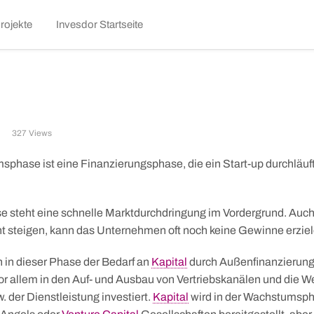
kip
rojekte
Invesdor Startseite
o
ontent
327 Views
phase ist eine Finanzierungsphase, die ein Start-up durchläuft
se steht eine schnelle Marktdurchdringung im Vordergrund. Au
t steigen, kann das Unternehmen oft noch keine Gewinne erziel
h in dieser Phase der Bedarf an
Kapital
durch Außenfinanzierung
or allem in den Auf- und Ausbau von Vertriebskanälen und die W
. der Dienstleistung investiert.
Kapital
wird in der Wachstumsph