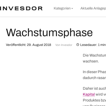
S
Kategorien
Aktuelle Anlagep
t
c
Markt & Unternehmen
Wachstumsphase
Rund um Invesdor
Wissen
Veröffentlicht: 29. August 2018
Lesedauer: 1 min
Von
Invesdor
Nachhaltigkeit
Die Wachstums
Alle Artikel
wachsen.
In dieser Pha
dadurch rasan
Daher ist auc
Kapital
wird v
Produktes bzw