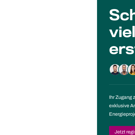
Sch
vie
ers
Ihr Zugang 
exklusive 
Energieproj
Jetzt regi