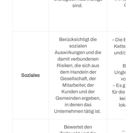
Öko
sind.
Berücksichtigt die
– Die Besc
sozialen
Kette si
Auswirkungen und die
und/oder
damit verbundenen
sc
Risiken, die sich aus
Bedi
dem Handeln der
Ungleic
Soziales
Gesellschaft, der
von M
Mitarbeiter, der
– Es gibt
Kunden und der
für die G
Gemeinden ergeben,
keinen
in denen das
lokalen
Unternehmen tätig ist.
Bewertet den
– G