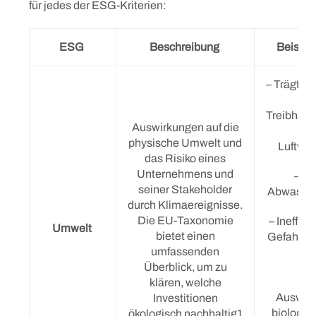
für jedes der ESG-Kriterien:
ESG
Beschreibung
Beispiel
– Trägt z
Treibhau
Auswirkungen auf die
physische Umwelt und
Luftve
das Risiko eines
Unternehmens und
– Wa
seiner Stakeholder
Abwasse
durch Klimaereignisse.
Die EU-Taxonomie
– Ineffekt
Umwelt
bietet einen
Gefahrst
umfassenden
Überblick, um zu
– 
klären, welche
Auswirk
Investitionen
biologisc
ökologisch nachhaltig
1