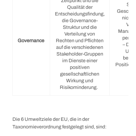
Zeitpunkt und die
Stan
Qualität der
Geschäft
Entscheidungsfindung,
nicht b
die Governance-
Verg
Struktur und die
Managem
Verteilung von
perver
Governance
Rechten und Pflichten
– Die 
auf die verschiedenen
Unt
Stakeholder-Gruppen
beeint
im Dienste einer
Position 
positiven
gesellschaftlichen
Wirkung und
Risikominderung.
Die 6 Umweltziele der EU, die in der
Taxonomieverordnung festgelegt sind, sind: