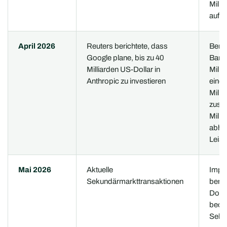
Milli
aufg
April 2026
Reuters berichtete, dass
Beric
Google plane, bis zu 40
Barin
Milliarden US-Dollar in
Milli
Anthropic zu investieren
eine
Milli
zusät
Milli
abhä
Leist
Mai 2026
Aktuelle
Impli
Sekundärmarkttransaktionen
berei
Dolla
beob
Sekun