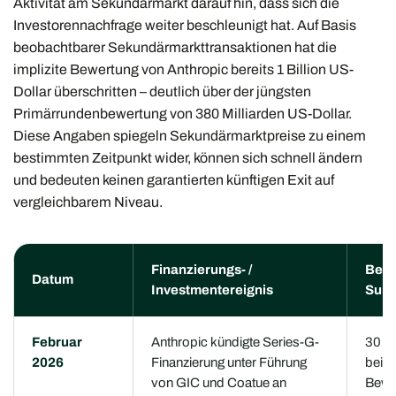
Aktivität am Sekundärmarkt darauf hin, dass sich die
Investorennachfrage weiter beschleunigt hat. Auf Basis
beobachtbarer Sekundärmarkttransaktionen hat die
implizite Bewertung von Anthropic bereits 1 Billion US-
Dollar überschritten – deutlich über der jüngsten
Primärrundenbewertung von 380 Milliarden US-Dollar.
Diese Angaben spiegeln Sekundärmarktpreise zu einem
bestimmten Zeitpunkt wider, können sich schnell ändern
und bedeuten keinen garantierten künftigen Exit auf
vergleichbarem Niveau.
Finanzierungs- /
Beri
Datum
Investmentereignis
Sum
Februar
Anthropic kündigte Series-G-
30 Mi
2026
Finanzierung unter Führung
bei e
von GIC und Coatue an
Bewe