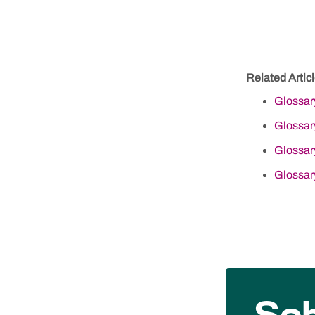
Related Articl
Glossar
Glossar
Glossar
Glossar
Skip
to
content