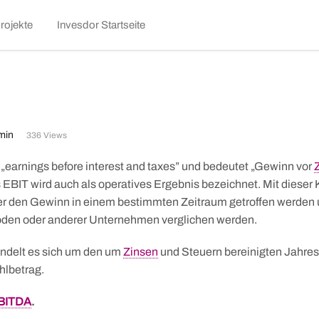
kip
rojekte
Invesdor Startseite
o
ontent
min
336 Views
r „earnings before interest and taxes” und bedeutet „Gewinn vor
 EBIT wird auch als operatives Ergebnis bezeichnet. Mit diese
r den Gewinn in einem bestimmten Zeitraum getroffen werden
oden oder anderer Unternehmen verglichen werden.
ndelt es sich um den um
Zinsen
und Steuern bereinigten Jahre
hlbetrag.
BITDA
.