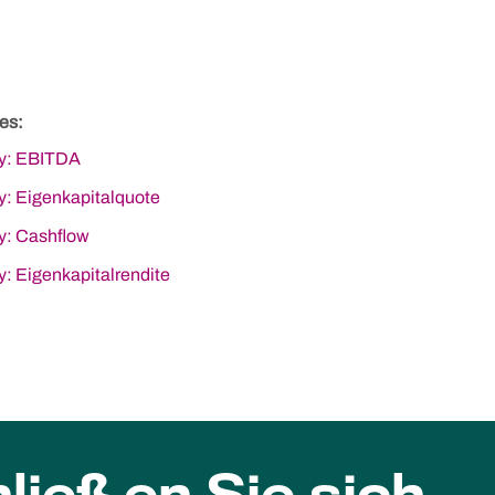
es:
y: EBITDA
y: Eigenkapitalquote
y: Cashflow
y: Eigenkapitalrendite