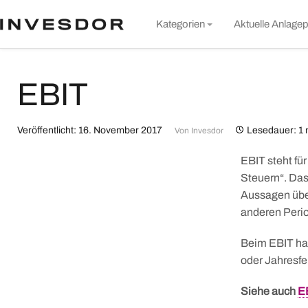
S
Kategorien
Aktuelle Anlagep
t
c
Markt & Unternehmen
EBIT
Rund um Invesdor
Wissen
Veröffentlicht: 16. November 2017
Lesedauer: 1 
Von
Invesdor
Nachhaltigkeit
EBIT steht fü
Alle Artikel
Steuern“. Das
Aussagen übe
anderen Peri
Beim EBIT ha
oder Jahresfe
Siehe auch
E