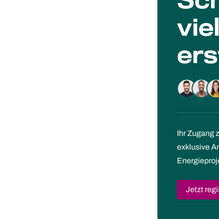
Sch
vie
ers
Ihr Zugang 
exklusive 
Energieproj
Jetzt regi