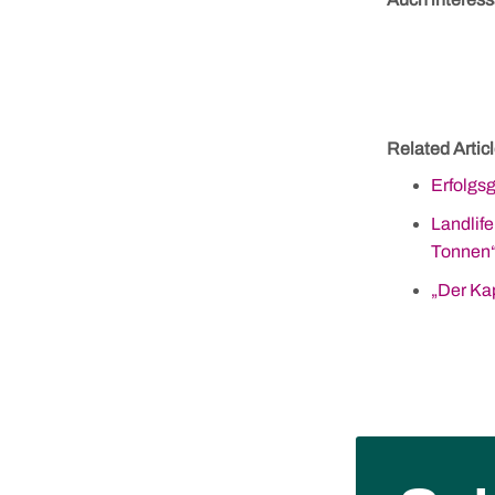
Related Articl
Erfolgs
Landlif
Tonnen
„Der Ka