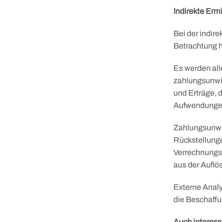
Indirekte Erm
Bei der indire
Betrachtung h
Es werden al
zahlungsunwi
und Erträge, 
Aufwendungen 
Zahlungsunwi
Rückstellunge
Skip
Verrechnungsp
to
aus der Auflö
content
Externe Analy
die Beschaffun
Auch interess