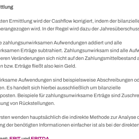
ittlung
kten Ermittlung wird der Cashflow korrigiert, indem der bilanzielle
erangezogen wird. In der Regel wird dazu der Jahresüberschus
le zahlungsunwirksamen Aufwendungen addiert und alle
rksamen Erträge subtrahiert. Zahlungsunwirksam sind alle Au
deren Veränderungen sich nicht auf den Zahlungsmittelbestand 
bzw. Erträge fließt also kein Geld.
rksame Aufwendungen sind beispielsweise Abschreibungen od
n. Es handelt sich hierbei ausschließlich um bilanzielle
osten. Beispiele für zahlungsunwirksame Erträge sind Zuschr
sung von Rückstellungen.
sten wenden hauptsächlich die indirekte Methode zur Analyse 
g der benötigten Informationen einfacher ist als bei der direkte
ant:
EBIT
und
EBITDA
.