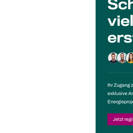
Sch
vie
ers
Ihr Zugang 
exklusive 
Energieproj
Jetzt regi