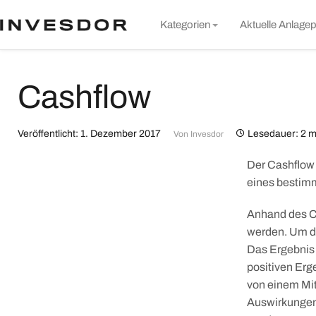
S
Kategorien
Aktuelle Anlagep
t
c
Markt & Unternehmen
Cashflow
Rund um Invesdor
Wissen
Veröffentlicht: 1. Dezember 2017
Lesedauer: 2 m
Von
Invesdor
Nachhaltigkeit
Der Cashflow 
Alle Artikel
eines bestimm
Anhand des C
werden. Um d
Das Ergebnis z
positiven Erg
von einem Mit
Auswirkungen