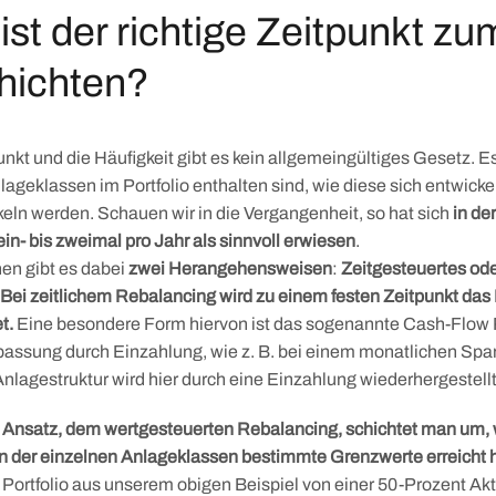
st der richtige Zeitpunkt zu
ichten?
unkt und die Häufigkeit gibt es kein allgemeingültiges Gesetz.
lageklassen im Portfolio enthalten sind, wie diese sich entwicke
keln werden. Schauen wir in die Vergangenheit, so hat sich
in de
in- bis zweimal pro Jahr als sinnvoll erwiesen
.
en gibt es dabei
zwei
Herangehensweisen
:
Zeitgesteuertes od
Bei zeitlichem Rebalancing wird zu einem festen Zeitpunkt das 
t.
Eine besondere Form hiervon ist das sogenannte Cash-Flow 
npassung durch Einzahlung, wie z. B. bei einem monatlichen Spa
Anlagestruktur wird hier durch eine Einzahlung wiederhergestellt
 Ansatz, dem wertgesteuerten Rebalancing, schichtet man um,
 der einzelnen Anlageklassen bestimmte Grenzwerte erreicht 
 Portfolio aus unserem obigen Beispiel von einer 50-Prozent Ak