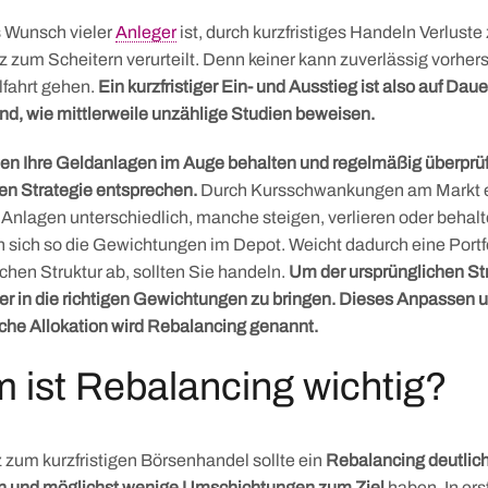
 Wunsch vieler
Anleger
ist, durch kurzfristiges Handeln Verluste 
z zum Scheitern verurteilt. Denn keiner kann zuverlässig vorhe
lfahrt gehen.
Ein kurzfristiger Ein- und Ausstieg ist also auf Daue
d, wie mittlerweile unzählige Studien beweisen.
en Ihre Geldanlagen im Auge behalten und regelmäßig überprüf
gen Strategie entsprechen.
Durch Kursschwankungen am Markt e
Anlagen unterschiedlich, manche steigen, verlieren oder behalte
n sich so die Gewichtungen im Depot. Weicht dadurch eine Portfo
chen Struktur ab, sollten Sie handeln.
Um der ursprünglichen Str
r in die richtigen Gewichtungen zu bringen. Dieses Anpassen
iche Allokation wird Rebalancing genannt.
 ist Rebalancing wichtig?
zum kurzfristigen Börsenhandel sollte ein
Rebalancing deutlich 
in und möglichst wenige Umschichtungen zum Ziel
haben. In ers