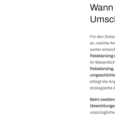
Wann i
Umsch
Für den Zeitp
an, welche An
weiter entwic
Relabancing e
Im Wesentlich
Rebalancing. 
umgeschichte
erfolgt die A
strategische 
Beim zweiten
Gewichtungen
ursprüngliche