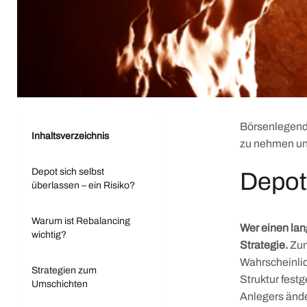
Börsenlegende
Inhaltsverzeichnis
zu nehmen und
Depot sich selbst
Depot 
überlassen – ein Risiko?
Warum ist Rebalancing
Wer einen lan
wichtig?
Strategie.
Zun
Wahrscheinlic
Strategien zum
Struktur fest
Umschichten
Anlegers ände