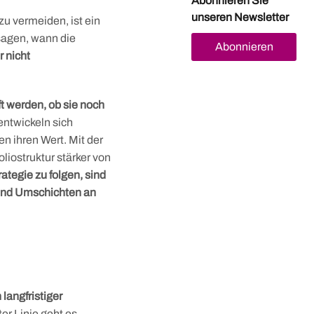
Abonnieren Sie
unseren Newsletter
zu vermeiden, ist ein
rsagen, wann die
Abonnieren
r nicht
t werden, ob sie noch
ntwickeln sich
n ihren Wert. Mit der
liostruktur stärker von
ategie zu folgen, sind
 und Umschichten an
langfristiger
ter Linie geht es