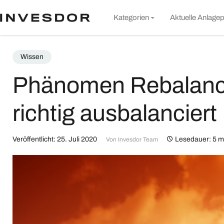
S
Kategorien
Aktuelle Anlagep
t
c
Markt & Unternehmen
Wissen
Rund um Invesdor
Phänomen Rebalancin
Wissen
richtig ausbalanciert
Nachhaltigkeit
Alle Artikel
Veröffentlicht: 25. Juli 2020
Lesedauer: 5 m
Von
Invesdor Team