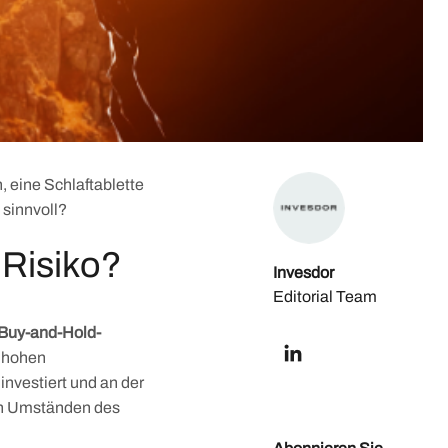
 eine Schlaftablette
 sinnvoll?
 Risiko?
Invesdor
Editorial Team
e Buy-and-Hold-
t hohen
investiert und an der
hen Umständen des