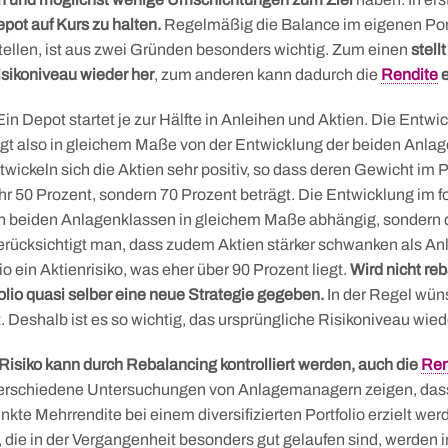
pot auf Kurs zu halten.
Regelmäßig die Balance im eigenen Port
ellen, ist aus zwei Gründen besonders wichtig. Zum einen
stellt
isikoniveau wieder her
, zum anderen kann dadurch die
Rendite
e
Ein Depot startet je zur Hälfte in Anleihen und Aktien. Die Entwi
ngt also in gleichem Maße von der Entwicklung der beiden Anlag
wickeln sich die Aktien sehr positiv, so dass deren Gewicht im 
hr 50 Prozent, sondern 70 Prozent beträgt. Die Entwicklung im f
n beiden Anlagenklassen in gleichem Maße abhängig, sondern d
erücksichtigt man, dass zudem Aktien stärker schwanken als An
io ein Aktienrisiko, was eher über 90 Prozent liegt.
Wird nicht reb
folio quasi selber eine neue Strategie gegeben.
In der Regel wün
. Deshalb ist es so wichtig, das ursprüngliche Risikoniveau wied
 Risiko kann durch Rebalancing kontrolliert werden, auch die
Ren
rschiedene Untersuchungen von Anlagemanagern zeigen, dass h
kte Mehrrendite bei einem diversifizierten Portfolio erzielt wer
 die in der Vergangenheit besonders gut gelaufen sind, werden i