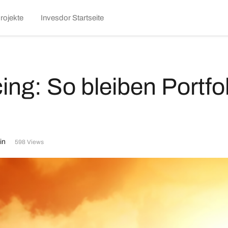
kip
rojekte
Invesdor Startseite
o
ontent
g: So bleiben Portfol
in
598 Views