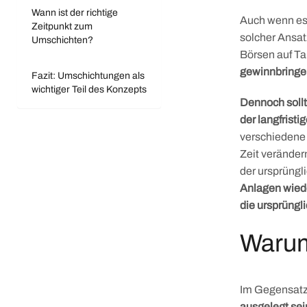
Wann ist der richtige
Auch wenn es
Zeitpunkt zum
solcher Ansat
Umschichten?
Börsen auf Ta
gewinnbringen
Fazit: Umschichtungen als
wichtiger Teil des Konzepts
Dennoch sollt
der langfristi
verschiedene 
Zeit veränder
der ursprüngli
Anlagen wiede
die ursprüngl
Warum
Im Gegensatz 
ausgelegt se