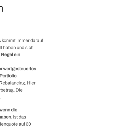
m
 Es kommt immer darauf
lt haben und sich
r Regel ein
er wertgesteuertes
Portfolio
Rebalancing. Hier
rbetrag. Die
.
 wenn die
haben.
Ist das
tienquote auf 60