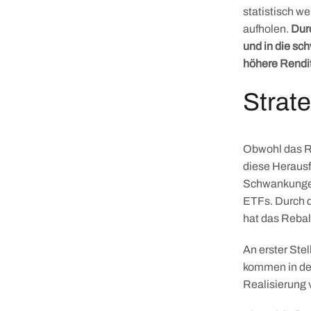
statistisch w
aufholen.
Durc
und in die sc
höhere Rendi
Strat
Obwohl das Re
diese Herausf
Schwankungen
ETFs. Durch d
hat das Rebal
An erster Ste
kommen in de
Realisierung