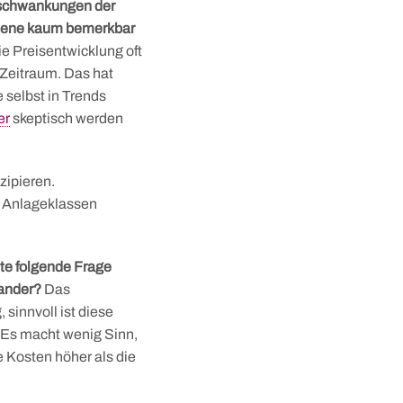
rtschwankungen der
oebene kaum bemerkbar
 Preisentwicklung oft
 Zeitraum. Das hat
 selbst in Trends
er
skeptisch werden
zipieren.
n Anlageklassen
e folgende Frage
nander?
Das
sinnvoll ist diese
 Es macht wenig Sinn,
 Kosten höher als die