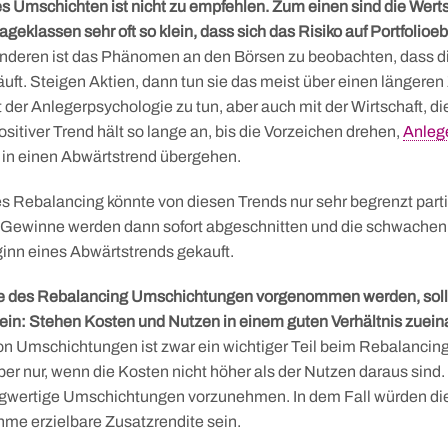
es Umschichten ist nicht zu empfehlen. Zum einen sind die We
ageklassen sehr oft so klein, dass sich das Risiko auf Portfoli
deren ist das Phänomen an den Börsen zu beobachten, dass die
äuft. Steigen Aktien, dann tun sie das meist über einen längeren
der Anlegerpsychologie zu tun, aber auch mit der Wirtschaft, die
positiver Trend hält so lange an, bis die Vorzeichen drehen,
Anleg
 in einen Abwärtstrend übergehen.
es Rebalancing könnte von diesen Trends nur sehr begrenzt parti
 Gewinne werden dann sofort abgeschnitten und die schwache
ginn eines Abwärtstrends gekauft.
e des Rebalancing Umschichtungen vorgenommen werden, sollt
ein: Stehen Kosten und Nutzen in einem guten Verhältnis zuei
 Umschichtungen ist zwar ein wichtiger Teil beim Rebalancing, 
 nur, wenn die Kosten nicht höher als der Nutzen daraus sind.
ngwertige Umschichtungen vorzunehmen. In dem Fall würden die
e erzielbare Zusatzrendite sein.