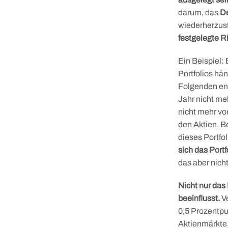
darum, das
De
wiederherzust
festgelegte R
Ein Beispiel: 
Portfolios hä
Folgenden ent
Jahr nicht me
nicht mehr vo
den Aktien. B
dieses Portfol
sich das Port
das aber nicht
Nicht nur das
beeinflusst.
Ve
0,5 Prozentpun
Aktienmärkte,