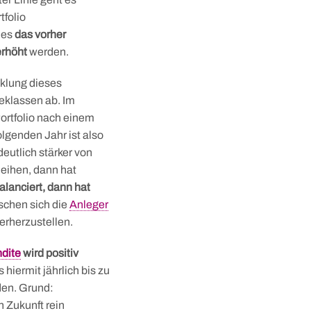
folio
es
das vorher
rhöht
werden.
cklung dieses
eklassen ab. Im
Portfolio nach einem
olgenden Jahr ist also
eutlich stärker von
leihen, dann hat
alanciert, dann hat
schen sich die
Anleger
erherzustellen.
dite
wird positiv
iermit jährlich bis zu
den. Grund:
n Zukunft rein