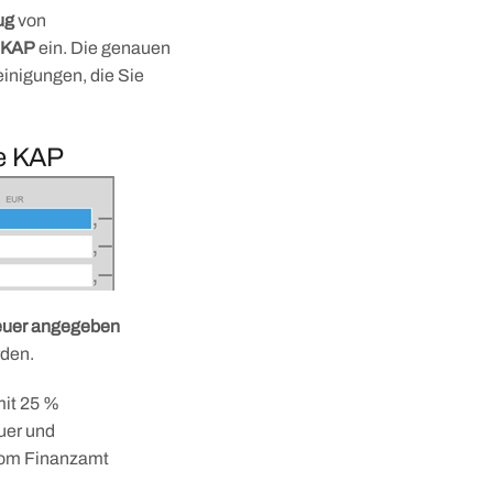
ug
von
e KAP
ein. Die genauen
inigungen, die Sie
ge KAP
teuer angegeben
den.
mit 25 %
euer und
 vom Finanzamt