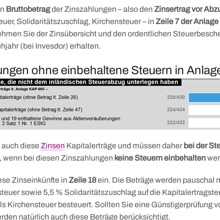
en
Bruttobetrag
der Zinszahlungen – also den
Zinsertrag vor Abz
uer, Solidaritätszuschlag, Kirchensteuer – in
Zeile 7 der Anlag
hmen Sie der Zinsübersicht und den ordentlichen Steuerbesche
ühjahr (bei Invesdor) erhalten.
ungen ohne einbehaltene Steuern in Anla
d auch diese
Zinsen
Kapitalerträge und müssen daher
bei der S
, wenn bei diesen Zinszahlungen
keine Steuern
einbehalten
wer
ese Zinseinkünfte in
Zeile 18
ein. Die Beträge werden pauschal 
steuer sowie 5,5 % Solidaritätszuschlag auf die Kapitalertragst
s Kirchensteuer besteuert. Sollten Sie eine Günstigerprüfung
den natürlich auch diese Beträge berücksichtigt.