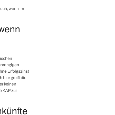
 auch, wenn im
 wenn
rischen
chrangigen
hne Erfolgszins)
hier greift die
er keinen
ge KAP zur
nkünfte