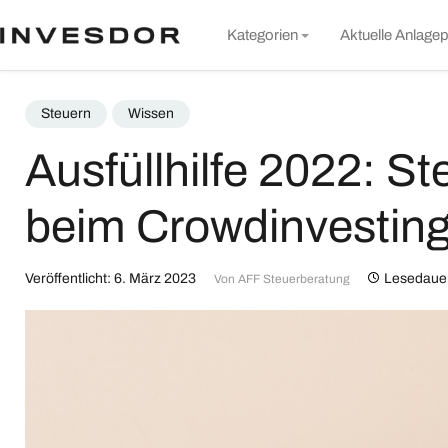
S
Kategorien
Aktuelle Anlagep
t
c
Markt & Unternehmen
Steuern
Wissen
Rund um Invesdor
Ausfüllhilfe 2022: S
Wissen
beim Crowdinvestin
Nachhaltigkeit
Alle Artikel
Veröffentlicht: 6. März 2023
Lesedauer
Von
AFF Steuerberatung