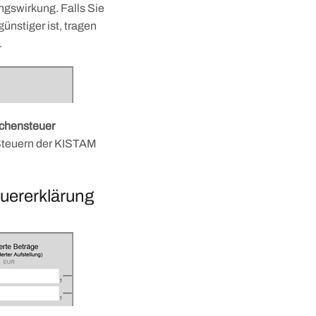
ungswirkung. Falls Sie
ünstiger ist, tragen
.
rchensteuer
 Steuern der KISTAM
euererklärung