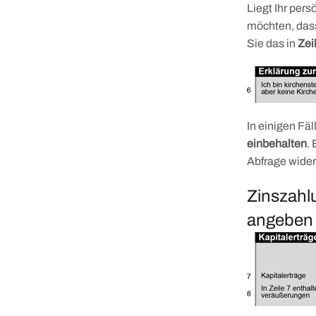
Liegt Ihr per
möchten, dass
Sie das in
Zei
In einigen Fäl
einbehalten
.
Abfrage wider
Zinszahl
angeben