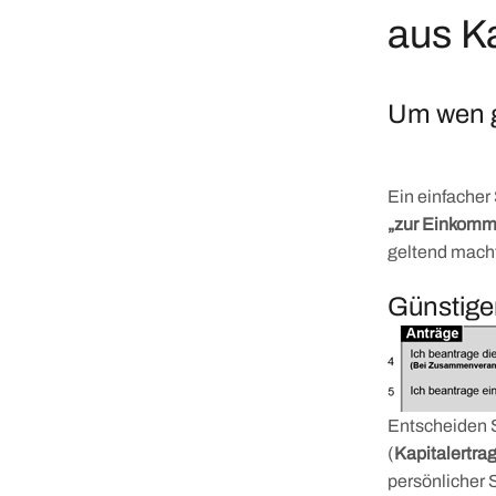
aus K
Um wen g
Ein einfacher 
„zur Einkomm
geltend mach
Günstige
Entscheiden S
(
Kapitalertra
persönlicher S