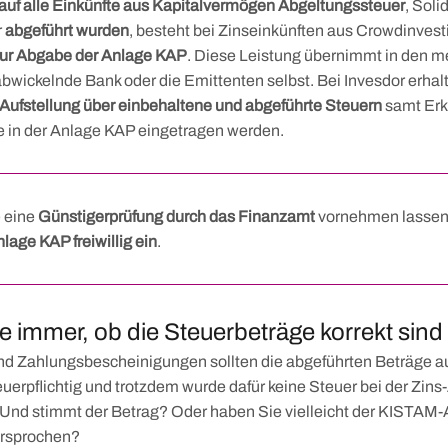
auf alle Einkünfte aus Kapitalvermögen Abgeltungssteuer
, Soli
r
abgeführt wurden
, besteht bei Zinseinkünften aus Crowdinves
 zur Abgabe der Anlage KAP
. Diese Leistung übernimmt in den me
 abwickelnde Bank oder die Emittenten selbst. Bei Invesdor erha
Aufstellung über einbehaltene und abgeführte Steuern
samt Erk
 in der Anlage KAP eingetragen werden.
 eine
Günstigerprüfung durch das Finanzamt
vornehmen lassen
nlage KAP freiwillig ein
.
e immer, ob die Steuerbeträge korrekt sind
und Zahlungsbescheinigungen sollten die abgeführten Beträge au
euerpflichtig und trotzdem wurde dafür keine Steuer bei der Zin
Und stimmt der Betrag? Oder haben Sie vielleicht der KISTAM-
ersprochen?