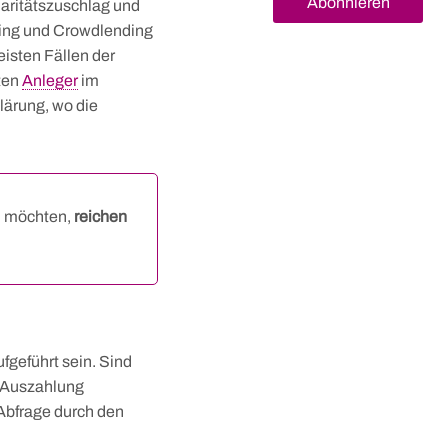
Abonnieren
daritätszuschlag und
ting und Crowdlending
isten Fällen der
lten
Anleger
im
lärung, wo die
 möchten,
reichen
fgeführt sein. Sind
s-Auszahlung
Abfrage durch den