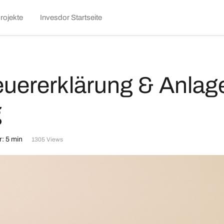
kip
rojekte
Invesdor Startseite
o
ontent
teuererklärung & Anla
g
: 5 min
1305 Views