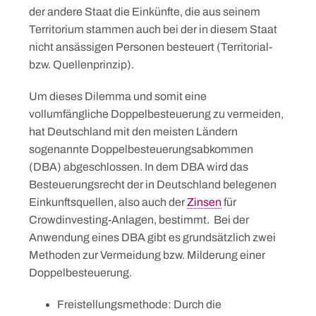
der andere Staat die Einkünfte, die aus seinem
Territorium stammen auch bei der in diesem Staat
nicht ansässigen Personen besteuert (Territorial-
Skip
bzw. Quellenprinzip).
to
content
Um dieses Dilemma und somit eine
vollumfängliche Doppelbesteuerung zu vermeiden,
hat Deutschland mit den meisten Ländern
sogenannte Doppelbesteuerungsabkommen
(DBA) abgeschlossen. In dem DBA wird das
Besteuerungsrecht der in Deutschland belegenen
Einkunftsquellen, also auch der
Zinsen
für
Crowdinvesting-Anlagen, bestimmt. Bei der
Anwendung eines DBA gibt es grundsätzlich zwei
Methoden zur Vermeidung bzw. Milderung einer
Doppelbesteuerung.
Freistellungsmethode: Durch die