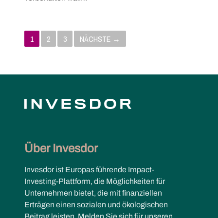
P
1
2
3
NÄCHSTE →
o
s
t
s
n
Über Invesdor
a
Invesdor ist Europas führende Impact-
v
Investing-Plattform, die Möglichkeiten für
Unternehmen bietet, die mit finanziellen
i
Erträgen einen sozialen und ökologischen
Beitrag leisten. Melden Sie sich für unseren