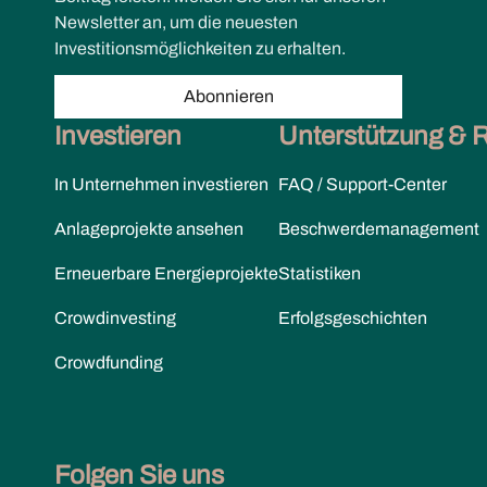
g
Newsletter an, um die neuesten
Investitionsmöglichkeiten zu erhalten.
a
Abonnieren
t
Investieren
Unterstützung & 
i
In Unternehmen investieren
FAQ / Support-Center
o
Anlageprojekte ansehen
Beschwerdemanagement
n
Erneuerbare Energieprojekte
Statistiken
Crowdinvesting
Erfolgsgeschichten
Crowdfunding
Folgen Sie uns