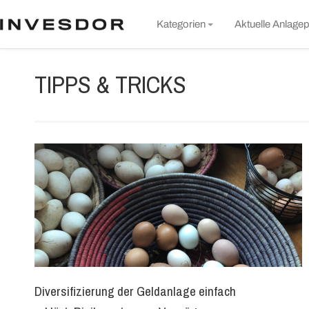
S
Kategorien
Aktuelle Anlagep
t
c
Markt & Unternehmen
TIPPS & TRICKS
Rund um Invesdor
Wissen
Nachhaltigkeit
Alle Artikel
Diversifizierung der Geldanlage einfach