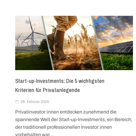
Skip
to
content
Start-up-Investments: Die 5 wichtigsten
Kriterien für Privatanlegende
28. Februar 2025
Privatinvestor:innen entdecken zunehmend die
spannende Welt der Start-up-Investments, ein Bereich,
der traditionell professionellen Investor:innen
vorbehalten war.…