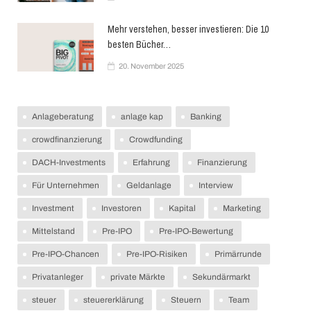
Mehr verstehen, besser investieren: Die 10
besten Bücher…
20. November 2025
Anlageberatung
anlage kap
Banking
crowdfinanzierung
Crowdfunding
DACH-Investments
Erfahrung
Finanzierung
Für Unternehmen
Geldanlage
Interview
Investment
Investoren
Kapital
Marketing
Mittelstand
Pre-IPO
Pre-IPO-Bewertung
Pre-IPO-Chancen
Pre-IPO-Risiken
Primärrunde
Privatanleger
private Märkte
Sekundärmarkt
steuer
steuererklärung
Steuern
Team