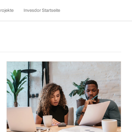
kip
rojekte
Invesdor Startseite
o
ontent