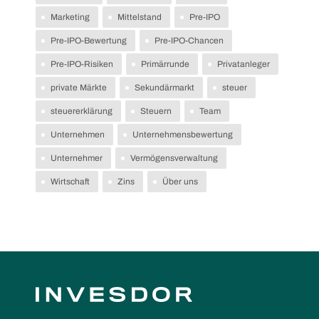
Marketing
Mittelstand
Pre-IPO
Pre-IPO-Bewertung
Pre-IPO-Chancen
Skip
to
Pre-IPO-Risiken
Primärrunde
Privatanleger
content
private Märkte
Sekundärmarkt
steuer
steuererklärung
Steuern
Team
Unternehmen
Unternehmensbewertung
Unternehmer
Vermögensverwaltung
Wirtschaft
Zins
Über uns