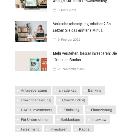
Anlage KAP beim Crowdinvesting
6. März 2023
Verlustbescheinigung erhalten? So
setzen Sie das erlittene Minus…
9. Februar 2021
Mehr verstehen, besser investieren: Die
10 besten Bücher…
20. November 2025
Anlageberatung
anlage kap
Banking
crowdfinanzierung
Crowdfunding
DACH-Investments
Erfahrung
Finanzierung
Für Unternehmen
Geldanlage
Interview
Investment
Investoren
Kapital