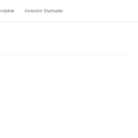
kip
rojekte
Invesdor Startseite
o
ontent