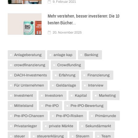
9. Februar 2021
Mehr verstehen, besser investieren: Die 10
besten Bücher…
20. November 2025
Anlageberatung
anlage kap
Banking
crowdfinanzierung
Crowdfunding
DACH-Investments
Erfahrung
Finanzierung
Für Unternehmen
Geldanlage
Interview
Investment
Investoren
Kapital
Marketing
Mittelstand
Pre-IPO
Pre-IPO-Bewertung
Pre-IPO-Chancen
Pre-IPO-Risiken
Primärrunde
Privatanleger
private Märkte
Sekundärmarkt
steuer
steuererklärung
Steuern
Team