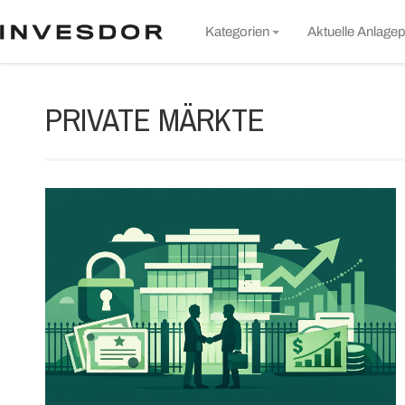
S
Kategorien
Aktuelle Anlagep
t
c
Markt & Unternehmen
PRIVATE MÄRKTE
Rund um Invesdor
Wissen
Nachhaltigkeit
Alle Artikel