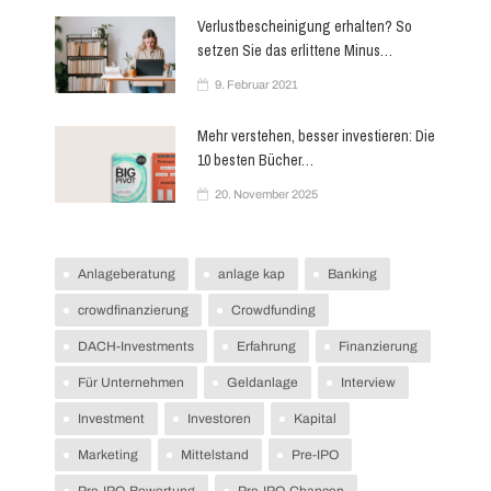
Verlustbescheinigung erhalten? So
setzen Sie das erlittene Minus…
9. Februar 2021
Mehr verstehen, besser investieren: Die
10 besten Bücher…
20. November 2025
Anlageberatung
anlage kap
Banking
Skip
to
crowdfinanzierung
Crowdfunding
content
DACH-Investments
Erfahrung
Finanzierung
Für Unternehmen
Geldanlage
Interview
Investment
Investoren
Kapital
Marketing
Mittelstand
Pre-IPO
Pre-IPO-Bewertung
Pre-IPO-Chancen