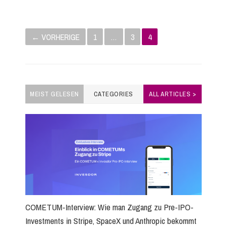
P
← VORHERIGE
1
…
3
4
o
s
t
MEIST GELESEN
CATEGORIES
ALL ARTICLES >
s
n
a
v
COMETUM-Interview: Wie man Zugang zu Pre-IPO-
i
Investments in Stripe, SpaceX und Anthropic bekommt