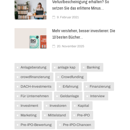
Verlustbescheinigung erhalten? So
Skip
setzen Sie das erlittene Minus…
to
9. Februar 2021
content
Mehr verstehen, besser investieren: Die
10 besten Bücher…
20. November 2025
Anlageberatung
anlage kap
Banking
crowdfinanzierung
Crowdfunding
DACH-Investments
Erfahrung
Finanzierung
Für Unternehmen
Geldanlage
Interview
Investment
Investoren
Kapital
Marketing
Mittelstand
Pre-IPO
Pre-IPO-Bewertung
Pre-IPO-Chancen