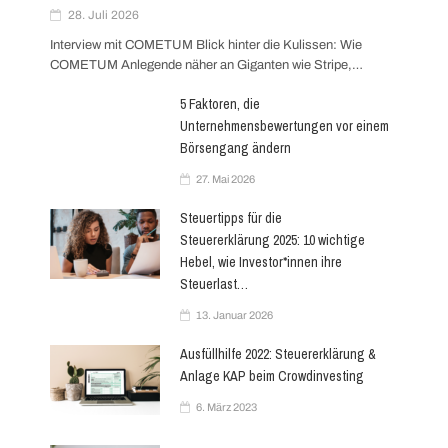
g
28. Juli 2026
Interview mit COMETUM Blick hinter die Kulissen: Wie
a
COMETUM Anlegende näher an Giganten wie Stripe,…
t
5 Faktoren, die
Unternehmensbewertungen vor einem
i
Börsengang ändern
27. Mai 2026
o
Steuertipps für die
n
Steuererklärung 2025: 10 wichtige
Hebel, wie Investor*innen ihre
Steuerlast…
13. Januar 2026
Ausfüllhilfe 2022: Steuererklärung &
Anlage KAP beim Crowdinvesting
6. März 2023