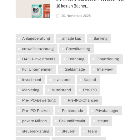
10 besten Bücher…
20. November 2025
Anlageberatung
anlage kap
Banking
crowdfinanzierung
Crowdfunding
DACH-Investments
Erfahrung
Finanzierung
Für Unternehmen
Geldanlage
Interview
Investment
Investoren
Kapital
Marketing
Mittelstand
Pre-IPO
Pre-IPO-Bewertung
Pre-IPO-Chancen
Pre-IPO-Risiken
Primärrunde
Privatanleger
private Märkte
Sekundärmarkt
steuer
steuererklärung
Steuern
Team