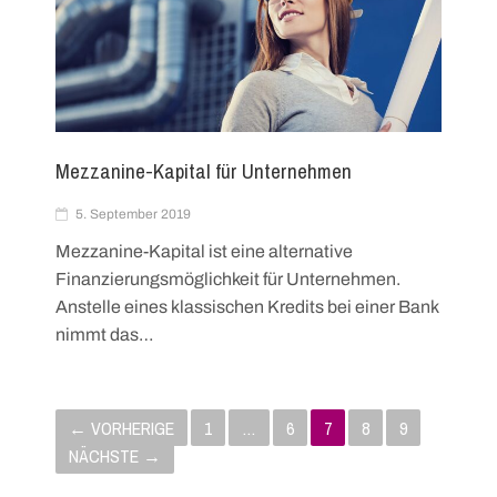
Mezzanine-Kapital für Unternehmen
5. September 2019
Mezzanine-Kapital ist eine alternative
Finanzierungsmöglichkeit für Unternehmen.
Anstelle eines klassischen Kredits bei einer Bank
nimmt das…
P
← VORHERIGE
1
…
6
7
8
9
o
NÄCHSTE →