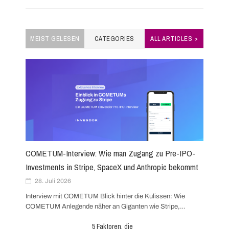
s
t
MEIST GELESEN
CATEGORIES
ALL ARTICLES >
s
n
a
v
i
COMETUM-Interview: Wie man Zugang zu Pre-IPO-
g
Investments in Stripe, SpaceX und Anthropic bekommt
28. Juli 2026
a
Interview mit COMETUM Blick hinter die Kulissen: Wie
COMETUM Anlegende näher an Giganten wie Stripe,…
t
Skip
to
5 Faktoren, die