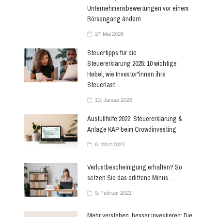
i
Unternehmensbewertungen vor einem
content
Börsengang ändern
o
27. Mai 2026
n
Steuertipps für die
Steuererklärung 2025: 10 wichtige
Hebel, wie Investor*innen ihre
Steuerlast…
13. Januar 2026
Ausfüllhilfe 2022: Steuererklärung &
Anlage KAP beim Crowdinvesting
6. März 2023
Verlustbescheinigung erhalten? So
setzen Sie das erlittene Minus…
9. Februar 2021
Mehr verstehen, besser investieren: Die