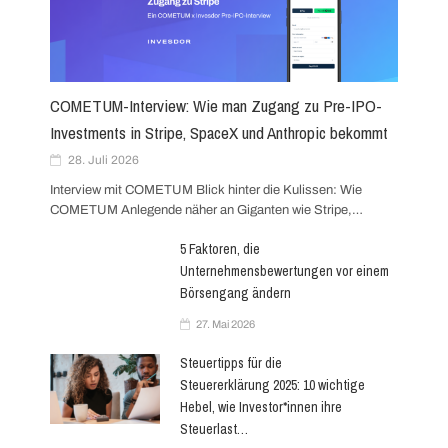
a
v
Skip
COMETUM-Interview: Wie man Zugang zu Pre-IPO-
i
to
Investments in Stripe, SpaceX und Anthropic bekommt
content
g
28. Juli 2026
Interview mit COMETUM Blick hinter die Kulissen: Wie
a
COMETUM Anlegende näher an Giganten wie Stripe,…
t
5 Faktoren, die
Unternehmensbewertungen vor einem
i
Börsengang ändern
27. Mai 2026
o
Steuertipps für die
n
Steuererklärung 2025: 10 wichtige
Hebel, wie Investor*innen ihre
Steuerlast…