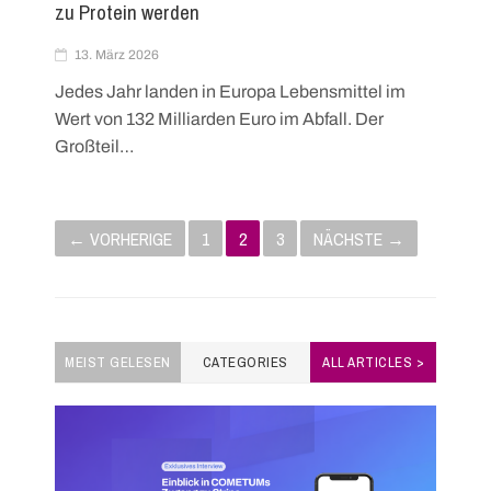
zu Protein werden
13. März 2026
Jedes Jahr landen in Europa Lebensmittel im
Wert von 132 Milliarden Euro im Abfall. Der
Großteil…
P
← VORHERIGE
1
2
3
NÄCHSTE →
o
s
t
MEIST GELESEN
CATEGORIES
ALL ARTICLES >
s
n