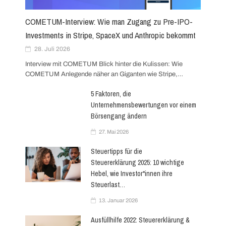
i
COMETUM-Interview: Wie man Zugang zu Pre-IPO-
g
Investments in Stripe, SpaceX und Anthropic bekommt
28. Juli 2026
a
Interview mit COMETUM Blick hinter die Kulissen: Wie
COMETUM Anlegende näher an Giganten wie Stripe,…
t
5 Faktoren, die
i
Unternehmensbewertungen vor einem
Börsengang ändern
o
27. Mai 2026
n
Steuertipps für die
Steuererklärung 2025: 10 wichtige
Hebel, wie Investor*innen ihre
Steuerlast…
13. Januar 2026
Ausfüllhilfe 2022: Steuererklärung &