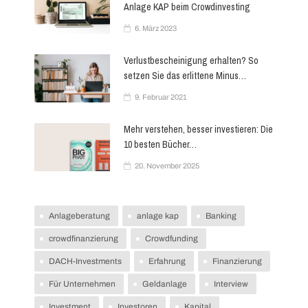
Anlage KAP beim Crowdinvesting
6. März 2023
Verlustbescheinigung erhalten? So
setzen Sie das erlittene Minus…
9. Februar 2021
Mehr verstehen, besser investieren: Die
10 besten Bücher…
20. November 2025
Anlageberatung
anlage kap
Banking
crowdfinanzierung
Crowdfunding
DACH-Investments
Erfahrung
Finanzierung
Für Unternehmen
Geldanlage
Interview
Investment
Investoren
Kapital