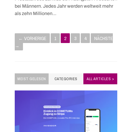
bei Männern. Jedes Jahr werden weltweit mehr
als zehn Millionen…
P
← VORHERIGE
1
2
3
4
NÄCHSTE
o
→
s
t
MEIST GELESEN
CATEGORIES
ALL ARTICLES >
s
Skip
to
n
content
a
v